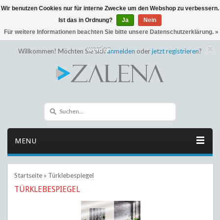
Wir benutzen Cookies nur für interne Zwecke um den Webshop zu verbessern.
← Zurück zum Backoffice
Dieser Shop befindet sich im Aufbau
Ist das in Ordnung?
Ja
Nein
Eventuell können nicht alle Bestellungen eingehalten oder erfüllt
Für weitere Informationen beachten Sie bitte unsere Datenschutzerklärung. »
werden.
Willkommen! Möchten Sie sich
anmelden
oder
jetzt registrieren
?
MENU
Startseite
»
Türklebespiegel
TÜRKLEBESPIEGEL