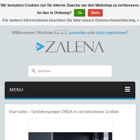
Wir benutzen Cookies nur für interne Zwecke um den Webshop zu verbessern.
← Zurück zum Backoffice
Dieser Shop befindet sich im Aufbau
Ist das in Ordnung?
Ja
Nein
Eventuell können nicht alle Bestellungen eingehalten oder erfüllt
Für weitere Informationen beachten Sie bitte unsere Datenschutzerklärung. »
werden.
Willkommen! Möchten Sie sich
anmelden
oder
jetzt registrieren
?
MENU
Startseite
»
Türklebespiegel ONDA in verschiedenen Größen