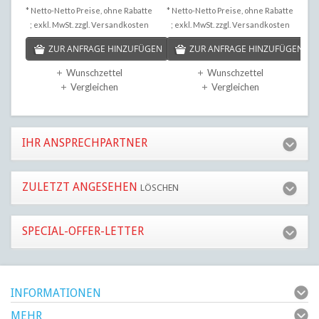
* Netto-Netto Preise, ohne Rabatte
* Netto-Netto Preise, ohne Rabatte
* N
; exkl. MwSt. zzgl.
Versandkosten
; exkl. MwSt. zzgl.
Versandkosten
; 
ZUR ANFRAGE HINZUFÜGEN
ZUR ANFRAGE HINZUFÜGEN
Wunschzettel
Wunschzettel
Vergleichen
Vergleichen
IHR ANSPRECHPARTNER
ZULETZT ANGESEHEN
LÖSCHEN
SPECIAL-OFFER-LETTER
INFORMATIONEN
MEHR