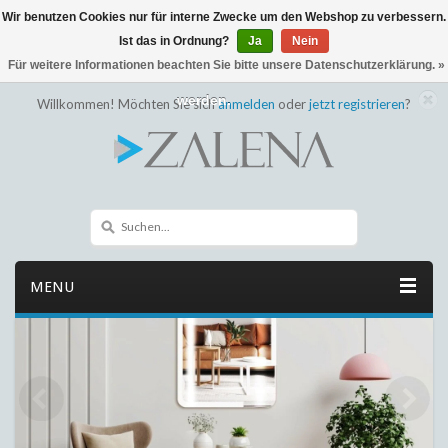
Wir benutzen Cookies nur für interne Zwecke um den Webshop zu verbessern.
← Zurück zum Backoffice
Dieser Shop befindet sich im Aufbau
Ist das in Ordnung?
Ja
Nein
Eventuell können nicht alle Bestellungen eingehalten oder erfüllt
Für weitere Informationen beachten Sie bitte unsere Datenschutzerklärung. »
werden.
Willkommen! Möchten Sie sich
anmelden
oder
jetzt registrieren
?
MENU