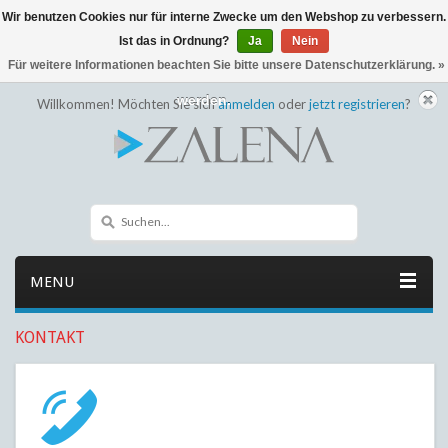
Wir benutzen Cookies nur für interne Zwecke um den Webshop zu verbessern.
← Zurück zum Backoffice
Dieser Shop befindet sich im Aufbau
Ist das in Ordnung?
Ja
Nein
Eventuell können nicht alle Bestellungen eingehalten oder erfüllt
Für weitere Informationen beachten Sie bitte unsere Datenschutzerklärung. »
werden.
Willkommen! Möchten Sie sich
anmelden
oder
jetzt registrieren
?
MENU
KONTAKT