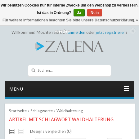
Wir benutzen Cookies nur für interne Zwecke um den Webshop zu verbessern.
← Zurück zum Backoffice
Dieser Shop befindet sich im Aufbau
Ist das in Ordnung?
Ja
Nein
Eventuell können nicht alle Bestellungen eingehalten oder erfüllt
Für weitere Informationen beachten Sie bitte unsere Datenschutzerklärung. »
werden.
Willkommen! Möchten Sie sich
anmelden
oder
jetzt registrieren
?
MENU
Startseite
»
Schlagworte
»
Waldhalterung
ARTIKEL MIT SCHLAGWORT WALDHALTERUNG
Designs vergleichen (0)