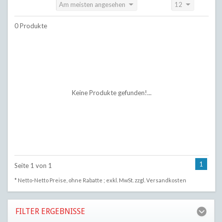
Am meisten angesehen
12
Sortieren nach:
Anzeigen:
0 Produkte
Keine Produkte gefunden!...
1
Seite 1 von 1
* Netto-Netto Preise, ohne Rabatte ; exkl. MwSt. zzgl.
Versandkosten
FILTER ERGEBNISSE