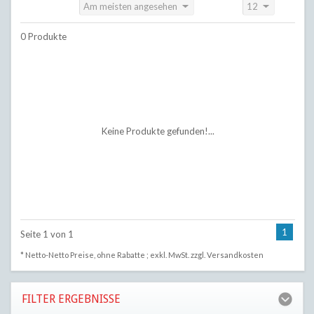
Am meisten angesehen
12
Sortieren nach:
Anzeigen:
0 Produkte
Keine Produkte gefunden!...
1
Seite 1 von 1
* Netto-Netto Preise, ohne Rabatte ; exkl. MwSt. zzgl.
Versandkosten
FILTER ERGEBNISSE