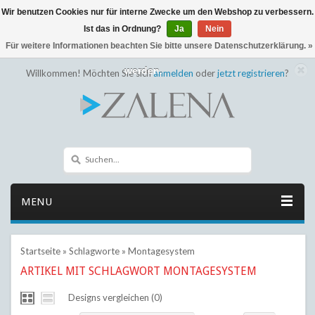
Wir benutzen Cookies nur für interne Zwecke um den Webshop zu verbessern.
← Zurück zum Backoffice
Dieser Shop befindet sich im Aufbau
Ist das in Ordnung?
Ja
Nein
Eventuell können nicht alle Bestellungen eingehalten oder erfüllt
Für weitere Informationen beachten Sie bitte unsere Datenschutzerklärung. »
werden.
Willkommen! Möchten Sie sich
anmelden
oder
jetzt registrieren
?
MENU
Startseite
»
Schlagworte
»
Montagesystem
ARTIKEL MIT SCHLAGWORT MONTAGESYSTEM
Designs vergleichen (0)