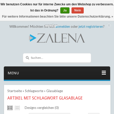
Wir benutzen Cookies nur für interne Zwecke um den Webshop zu verbessern.
← Zurück zum Backoffice
Dieser Shop befindet sich im Aufbau
Ist das in Ordnung?
Ja
Nein
Eventuell können nicht alle Bestellungen eingehalten oder erfüllt
Für weitere Informationen beachten Sie bitte unsere Datenschutzerklärung. »
werden.
Willkommen! Möchten Sie sich
anmelden
oder
jetzt registrieren
?
MENU
Startseite
»
Schlagworte
»
Glasablage
ARTIKEL MIT SCHLAGWORT GLASABLAGE
Designs vergleichen (0)