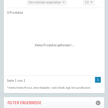
Am meisten angesehen
12
Sortieren nach:
Anzeigen:
0 Produkte
Keine Produkte gefunden!...
1
Seite 1 von 1
* Netto-Netto Preise, ohne Rabatte ; exkl. MwSt. zzgl.
Versandkosten
FILTER ERGEBNISSE