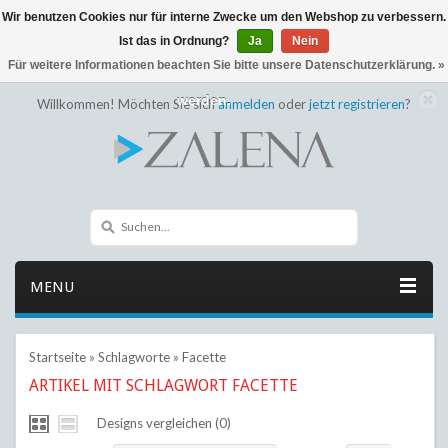
Wir benutzen Cookies nur für interne Zwecke um den Webshop zu verbessern.
← Zurück zum Backoffice
Dieser Shop befindet sich im Aufbau
Ist das in Ordnung?
Ja
Nein
Eventuell können nicht alle Bestellungen eingehalten oder erfüllt
Für weitere Informationen beachten Sie bitte unsere Datenschutzerklärung. »
werden.
Willkommen! Möchten Sie sich
anmelden
oder
jetzt registrieren
?
MENU
Startseite
»
Schlagworte
»
Facette
ARTIKEL MIT SCHLAGWORT FACETTE
Designs vergleichen (0)