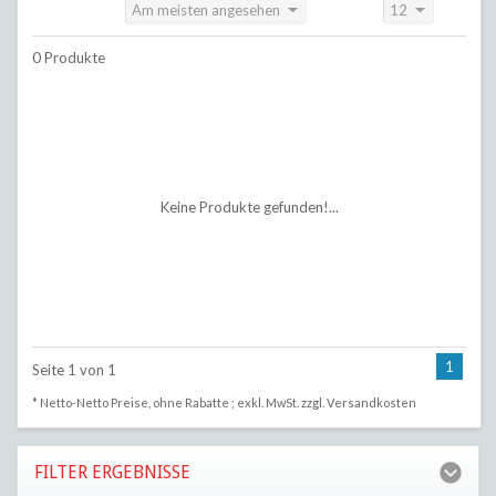
Am meisten angesehen
12
Sortieren nach:
Anzeigen:
0 Produkte
Keine Produkte gefunden!...
1
Seite 1 von 1
* Netto-Netto Preise, ohne Rabatte ; exkl. MwSt. zzgl.
Versandkosten
FILTER ERGEBNISSE