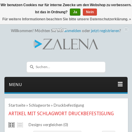
Wir benutzen Cookies nur für interne Zwecke um den Webshop zu verbessern.
← Zurück zum Backoffice
Dieser Shop befindet sich im Aufbau
Ist das in Ordnung?
Ja
Nein
Eventuell können nicht alle Bestellungen eingehalten oder erfüllt
Für weitere Informationen beachten Sie bitte unsere Datenschutzerklärung. »
werden.
Willkommen! Möchten Sie sich
anmelden
oder
jetzt registrieren
?
MENU
Startseite
»
Schlagworte
»
Druckbefestigung
ARTIKEL MIT SCHLAGWORT DRUCKBEFESTIGUNG
Designs vergleichen (0)