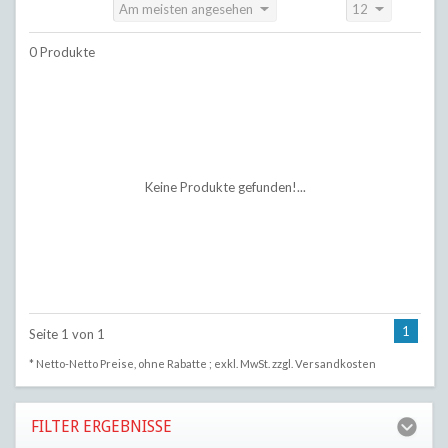
Am meisten angesehen
12
Sortieren nach:
Anzeigen:
0 Produkte
Keine Produkte gefunden!...
1
Seite 1 von 1
* Netto-Netto Preise, ohne Rabatte ; exkl. MwSt. zzgl.
Versandkosten
FILTER ERGEBNISSE