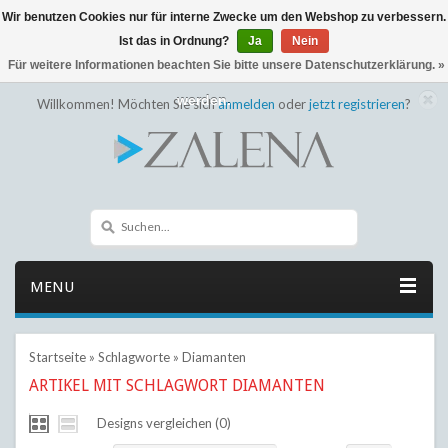
Wir benutzen Cookies nur für interne Zwecke um den Webshop zu verbessern.
← Zurück zum Backoffice
Dieser Shop befindet sich im Aufbau
Ist das in Ordnung?
Ja
Nein
Eventuell können nicht alle Bestellungen eingehalten oder erfüllt
Für weitere Informationen beachten Sie bitte unsere Datenschutzerklärung. »
werden.
Willkommen! Möchten Sie sich
anmelden
oder
jetzt registrieren
?
MENU
Startseite
»
Schlagworte
»
Diamanten
ARTIKEL MIT SCHLAGWORT DIAMANTEN
Designs vergleichen (0)