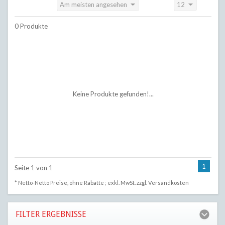
Am meisten angesehen
12
Sortieren nach:
Anzeigen:
0 Produkte
Keine Produkte gefunden!...
1
Seite 1 von 1
* Netto-Netto Preise, ohne Rabatte ; exkl. MwSt. zzgl.
Versandkosten
FILTER ERGEBNISSE