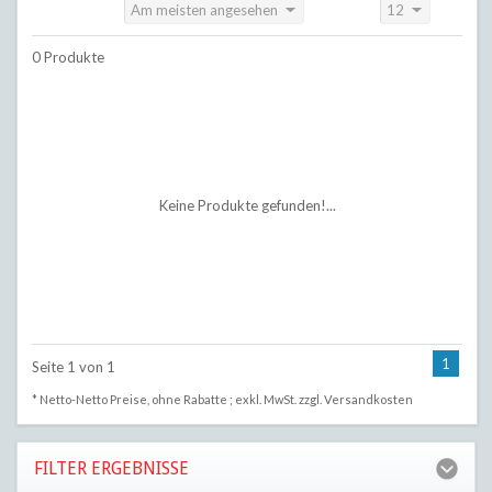
Am meisten angesehen
12
Sortieren nach:
Anzeigen:
0 Produkte
Keine Produkte gefunden!...
1
Seite 1 von 1
* Netto-Netto Preise, ohne Rabatte ; exkl. MwSt. zzgl.
Versandkosten
FILTER ERGEBNISSE