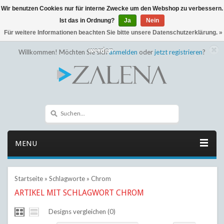
Wir benutzen Cookies nur für interne Zwecke um den Webshop zu verbessern.
← Zurück zum Backoffice
Dieser Shop befindet sich im Aufbau
Ist das in Ordnung?
Ja
Nein
Eventuell können nicht alle Bestellungen eingehalten oder erfüllt
Für weitere Informationen beachten Sie bitte unsere Datenschutzerklärung. »
werden.
Willkommen! Möchten Sie sich
anmelden
oder
jetzt registrieren
?
MENU
Startseite
»
Schlagworte
»
Chrom
ARTIKEL MIT SCHLAGWORT CHROM
Designs vergleichen (0)