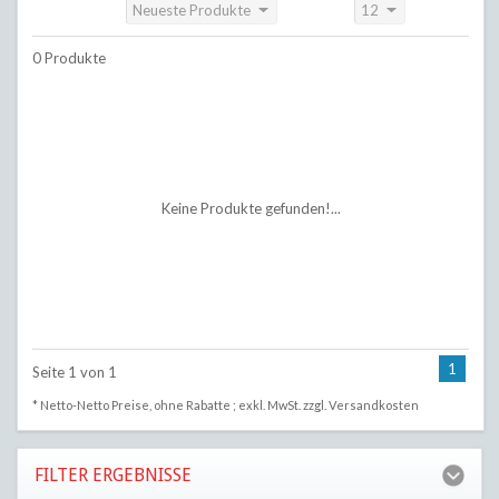
Neueste Produkte
12
Sortieren nach:
Anzeigen:
0 Produkte
Keine Produkte gefunden!...
1
Seite 1 von 1
* Netto-Netto Preise, ohne Rabatte ; exkl. MwSt. zzgl.
Versandkosten
FILTER ERGEBNISSE