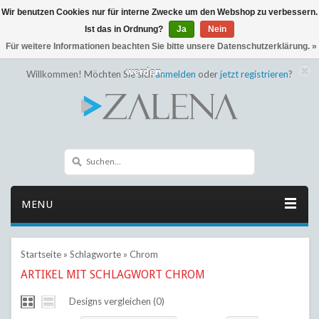
Wir benutzen Cookies nur für interne Zwecke um den Webshop zu verbessern.
← Zurück zum Backoffice
Dieser Shop befindet sich im Aufbau
Ist das in Ordnung?
Ja
Nein
Eventuell können nicht alle Bestellungen eingehalten oder erfüllt
Für weitere Informationen beachten Sie bitte unsere Datenschutzerklärung. »
werden.
Willkommen! Möchten Sie sich
anmelden
oder
jetzt registrieren
?
MENU
Startseite
»
Schlagworte
»
Chrom
ARTIKEL MIT SCHLAGWORT CHROM
Designs vergleichen (0)