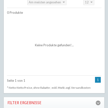
Am meisten angesehen
12
Sortieren nach:
Anzeigen:
0 Produkte
Keine Produkte gefunden!...
1
Seite 1 von 1
* Netto-Netto Preise, ohne Rabatte ; exkl. MwSt. zzgl.
Versandkosten
FILTER ERGEBNISSE