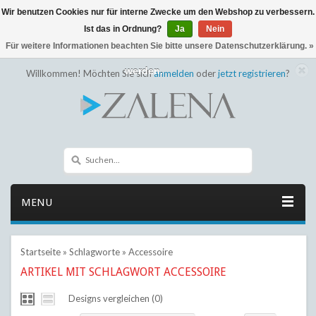
Wir benutzen Cookies nur für interne Zwecke um den Webshop zu verbessern.
← Zurück zum Backoffice
Dieser Shop befindet sich im Aufbau
Ist das in Ordnung?
Ja
Nein
Eventuell können nicht alle Bestellungen eingehalten oder erfüllt
Für weitere Informationen beachten Sie bitte unsere Datenschutzerklärung. »
werden.
Willkommen! Möchten Sie sich
anmelden
oder
jetzt registrieren
?
MENU
Startseite
»
Schlagworte
»
Accessoire
ARTIKEL MIT SCHLAGWORT ACCESSOIRE
Designs vergleichen (0)