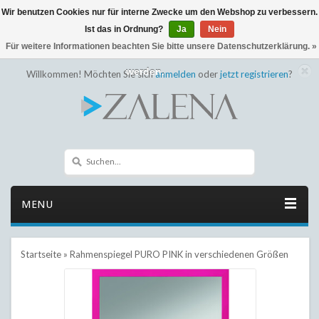
Wir benutzen Cookies nur für interne Zwecke um den Webshop zu verbessern.
← Zurück zum Backoffice
Dieser Shop befindet sich im Aufbau
Ist das in Ordnung?
Ja
Nein
Eventuell können nicht alle Bestellungen eingehalten oder erfüllt
Für weitere Informationen beachten Sie bitte unsere Datenschutzerklärung. »
werden.
Willkommen! Möchten Sie sich
anmelden
oder
jetzt registrieren
?
MENU
Startseite
»
Rahmenspiegel PURO PINK in verschiedenen Größen