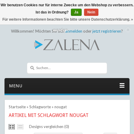
Wir benutzen Cookies nur für interne Zwecke um den Webshop zu verbessern.
← Zurück zum Backoffice
Dieser Shop befindet sich im Aufbau
Ist das in Ordnung?
Ja
Nein
Eventuell können nicht alle Bestellungen eingehalten oder erfüllt
Für weitere Informationen beachten Sie bitte unsere Datenschutzerklärung. »
werden.
Willkommen! Möchten Sie sich
anmelden
oder
jetzt registrieren
?
MENU
Startseite
»
Schlagworte
»
nougat
ARTIKEL MIT SCHLAGWORT NOUGAT
Designs vergleichen (0)