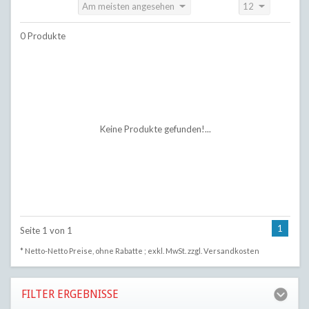
Am meisten angesehen
12
Sortieren nach:
Anzeigen:
0 Produkte
Keine Produkte gefunden!...
1
Seite 1 von 1
* Netto-Netto Preise, ohne Rabatte ; exkl. MwSt. zzgl.
Versandkosten
FILTER ERGEBNISSE