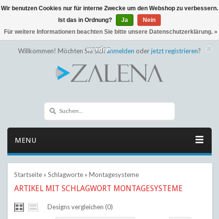
Wir benutzen Cookies nur für interne Zwecke um den Webshop zu verbessern.
← Zurück zum Backoffice
Dieser Shop befindet sich im Aufbau
Ist das in Ordnung?
Ja
Nein
Eventuell können nicht alle Bestellungen eingehalten oder erfüllt
Für weitere Informationen beachten Sie bitte unsere Datenschutzerklärung. »
werden.
Willkommen! Möchten Sie sich
anmelden
oder
jetzt registrieren
?
MENU
Startseite
»
Schlagworte
»
Montagesysteme
ARTIKEL MIT SCHLAGWORT MONTAGESYSTEME
Designs vergleichen (0)