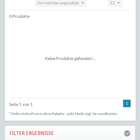
Am meisten angesehen
12
Sortieren nach:
Anzeigen:
0 Produkte
Keine Produkte gefunden!...
1
Seite 1 von 1
* Netto-Netto Preise, ohne Rabatte ; exkl. MwSt. zzgl.
Versandkosten
FILTER ERGEBNISSE