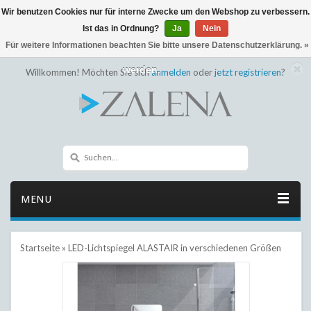
Wir benutzen Cookies nur für interne Zwecke um den Webshop zu verbessern.
← Zurück zum Backoffice
Dieser Shop befindet sich im Aufbau
Ist das in Ordnung?
Ja
Nein
Eventuell können nicht alle Bestellungen eingehalten oder erfüllt
Für weitere Informationen beachten Sie bitte unsere Datenschutzerklärung. »
werden.
Willkommen! Möchten Sie sich
anmelden
oder
jetzt registrieren
?
MENU
Startseite
»
LED-Lichtspiegel ALASTAIR in verschiedenen Größen