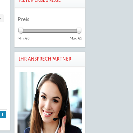
FILTER ERGEBNISSE
Preis
Min: €
0
Max: €
5
IHR ANSPRECHPARTNER
1