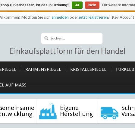
shop zu verbessern. Ist das in Ordnung?
Ja
Nein
Für weitere Inform
efindet sich im Aufbau Eventuell können nicht alle Bestellungen
illkommen! Möchten Sie sich
anmelden
oder
jetzt registrieren
?
Key Account 
Einkaufsplattform für den Handel
SPIEGEL
RAHMENSPIEGEL
KRISTALLSPIEGEL
TÜRKLEB
EL AUF MASS
Gemeinsame
Eigene
Schn
Entwicklung
Herstellung
Vers