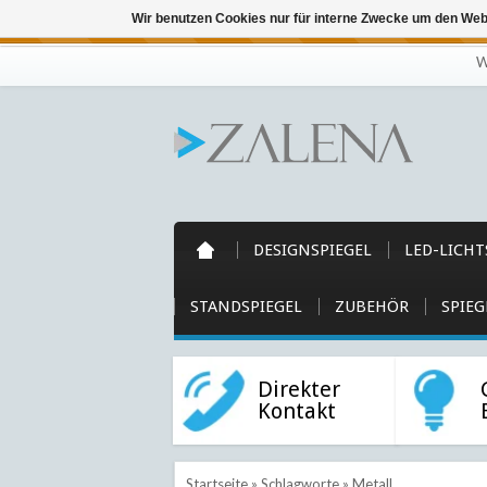
Wir benutzen Cookies nur für interne Zwecke um den Web
← Zurück zum Backoffice
Dieser Shop b
W
DESIGNSPIEGEL
LED-LICHT
STANDSPIEGEL
ZUBEHÖR
SPIEG
Direkter
Kontakt
Startseite
»
Schlagworte
»
Metall