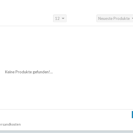
12
Neueste Produkte
Anzeigen:
Sortieren nach:
Keine Produkte gefunden!...
ersandkosten