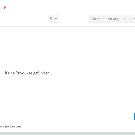
TIK
8
Am meisten angesehen
Anzeigen:
Sortieren nach:
Keine Produkte gefunden!...
ersandkosten