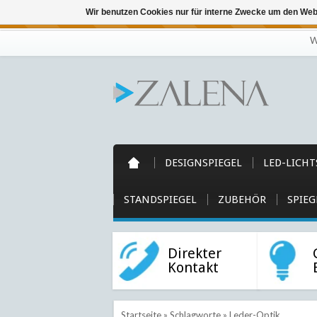
Wir benutzen Cookies nur für interne Zwecke um den Web
← Zurück zum Backoffice
Dieser Shop b
W
DESIGNSPIEGEL
LED-LICHT
STANDSPIEGEL
ZUBEHÖR
SPIEG
Direkter
Kontakt
Startseite
»
Schlagworte
»
Leder-Optik