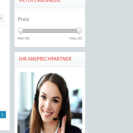
FILTER ERGEBNISSE
Preis
Min: €
0
Max: €
5
IHR ANSPRECHPARTNER
1