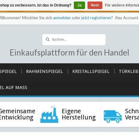
shop zu verbessern. Ist das in Ordnung?
Ja
Nein
Für weitere Inform
efindet sich im Aufbau Eventuell können nicht alle Bestellungen
illkommen! Möchten Sie sich
anmelden
oder
jetzt registrieren
?
Key Account 
Einkaufsplattform für den Handel
SPIEGEL
RAHMENSPIEGEL
KRISTALLSPIEGEL
TÜRKLEB
EL AUF MASS
Gemeinsame
Eigene
Schn
Entwicklung
Herstellung
Vers